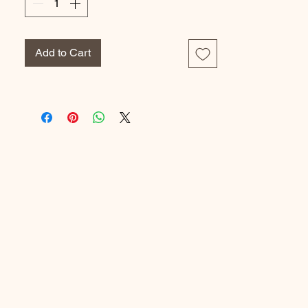
classiques ou croisées pour s'adapter à
toutes les tenues.
Add to Cart
Modèle : Comète
Coloris : Rubis
Référence fabriquant : 12S324_361