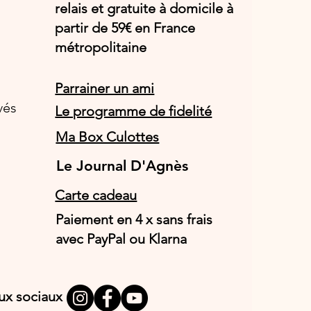
relais et gratuite à domicile à
partir de 59€ en France
métropolitaine
Parrainer un ami
vés
Le programme de fidelité
Ma Box Culottes
Le Journal D'Agnès
Le Journal D'Agnès
Carte cadeau
Paiement en 4 x sans frais
avec PayPal ou Klarna
aux sociaux