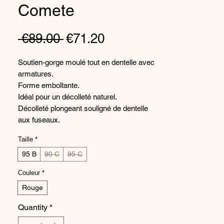
Comete
Regular
Sale
 €89.00 
€71.20
Price
Price
Soutien-gorge moulé tout en dentelle avec
armatures.
Forme emboîtante.
Idéal pour un décolleté naturel.
Décolleté plongeant souligné de dentelle
aux fuseaux.
Bonnets en dentelle moulée sans couture
Taille
*
pour un porter invisible et un confort
optimal.
95 B
90 C
95 C
Lune intérieure côté bonnet en tulle rigide
Couleur
*
pour canaliser la poitrine.
Rouge
Dos cheminée en dentelle, doublé à partir
du D pour un maintien optimal dans les
Quantity
*
grandes profondeurs.
Bretelles fantaisie multi-positions :