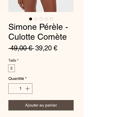
Simone Pérèle -
Culotte Comète
Prix
Prix
 49,00 € 
39,20 €
original
promotionnel
Taille
*
2
Quantité
*
Ajouter au panier