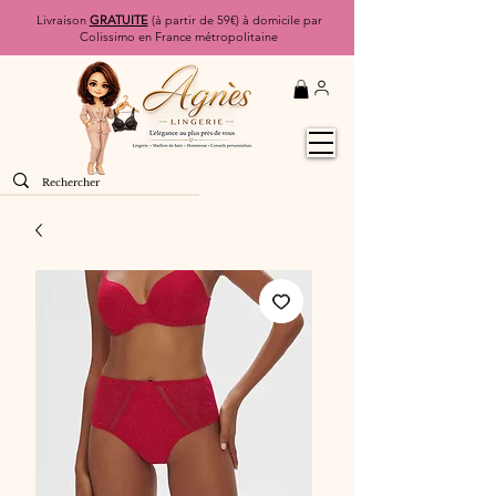
Livraison
GRATUITE
(à partir de 59€) à domicile par
Colissimo en France métropolitaine