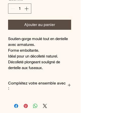
Ajouter au panier
Soutien-gorge moulé tout en dentelle
avec armatures.
Forme emboîtante.
Idéal pour un décolleté naturel.
Décolleté plongeant souligné de
dentelle aux fuseaux.
Bonnets en dentelle moulée sans
couture pour un porter invisible et un
Complétez votre ensemble avec
confort optimal.
:
Lune intérieure côté bonnet en tulle
rigide pour canaliser la poitrine.
Le Slip
Dos cheminée en dentelle, doublé à
La Culotte
partir du D pour un maintien optimal