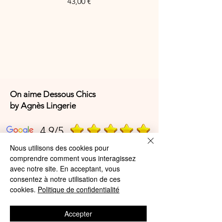
Prix
43,00 €
On aime Dessous Chics
by Agnès Lingerie
4,9/5
Nous utilisons des cookies pour
comprendre comment vous interagissez
4,9/5
avec notre site. En acceptant, vous
consentez à notre utilisation de ces
cookies.
Politique de confidentialité
Offres et Services
Accepter
A propos de nous