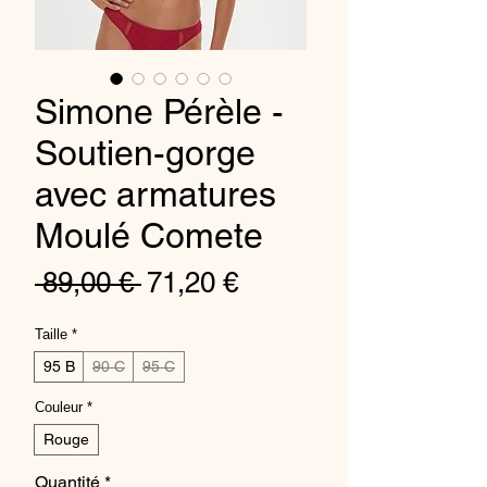
Simone Pérèle -
Soutien-gorge
avec armatures
Moulé Comete
Prix
Prix
 89,00 € 
71,20 €
original
promotionnel
Taille
*
95 B
90 C
95 C
Couleur
*
Rouge
Quantité
*