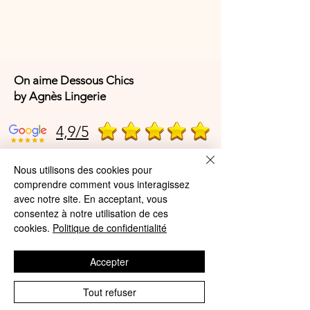
On aime Dessous Chics
by Agnès Lingerie
4,9/5
Nous utilisons des cookies pour
4,9/5
comprendre comment vous interagissez
avec notre site. En acceptant, vous
consentez à notre utilisation de ces
cookies.
Politique de confidentialité
Offres et Services
A propos de nous
Accepter
Protection des données
Tout refuser
Mentions légales