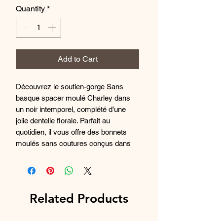
Quantity
*
Add to Cart
Découvrez le soutien-gorge Sans
basque spacer moulé Charley dans
un noir intemporel, complété d’une
jolie dentelle florale. Parfait au
quotidien, il vous offre des bonnets
moulés sans coutures conçus dans
un tissu spacer ultra léger pour un
galbe et un maintien ultimes.
Code produit : EL4383BLK
Caractéristiques
Related Products
Bonnets spacer sans coutures ultra
légers offrent un galbe lisse et arrondi