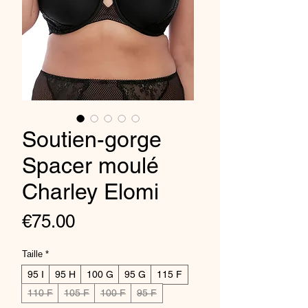
Soutien-gorge
Spacer moulé
Charley Elomi
Price
€75.00
Taille
*
95 I
95 H
100 G
95 G
115 F
110 F
105 F
100 F
95 F