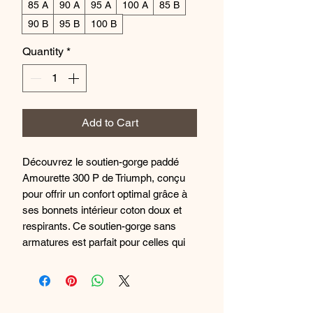
85 A
90 A
95 A
100 A
85 B
90 B
95 B
100 B
Quantity
*
Add to Cart
Découvrez le soutien-gorge paddé
Amourette 300 P de Triumph, conçu
pour offrir un confort optimal grâce à
ses bonnets intérieur coton doux et
respirants. Ce soutien-gorge sans
armatures est parfait pour celles qui
recherchent leur premier soutien-
gorge, offrant un maintien léger et un
ajustement parfait. La dentelle délicate
et les détails sophistiqués ajoutent une