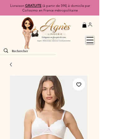
Livraison
GRATUITE
(à partir de 59€) à domicile par
Colissimo en France métropolitaine