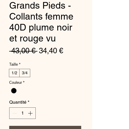
Grands Pieds -
Collants femme
40D plume noir
et rouge vu
Prix
Prix
 43,00 € 
34,40 €
original
promotionnel
Taille
*
1/2
3/4
Couleur
*
Quantité
*