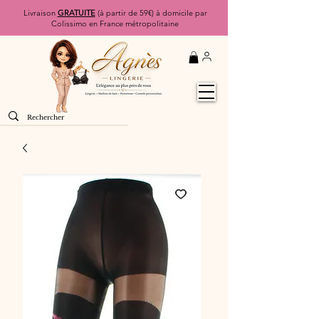
Livraison
GRATUITE
(à partir de 59€) à domicile par
Colissimo en France métropolitaine