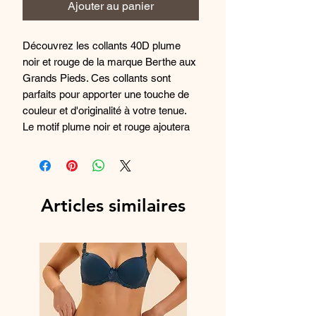
Ajouter au panier
Découvrez les collants 40D plume
noir et rouge de la marque Berthe aux
Grands Pieds. Ces collants sont
parfaits pour apporter une touche de
couleur et d'originalité à votre tenue.
Le motif plume noir et rouge ajoutera
une dose de féminité et de sensualité
à votre look. Confortables et
résistants, ces collants sont fabriqués
avec des matériaux de qualité pour
Articles similaires
vous garantir un port agréable tout au
long de la journée. Ajoutez une note
d'audace à votre garde-robe avec ces
collants Berthe aux Grands Pieds.
Composition :
82% Polyamide