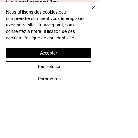
On aime Dessous Chics
by Agnès Lingerie
Nous utilisons des cookies pour
comprendre comment vous interagissez
4,9/5
avec notre site. En acceptant, vous
consentez à notre utilisation de ces
cookies.
Politique de confidentialité
4,9/5
Accepter
Tout refuser
Offres et Services
Paramètres
A propos de nous
Phone
Email
Protection des données
Mentions légales
CGV
© Agnès Lingerie – Tous droits
réservés