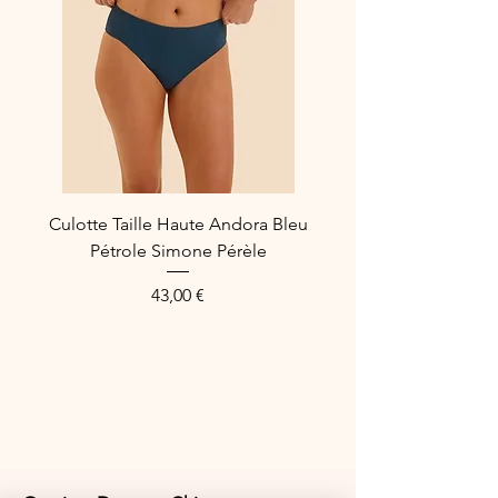
10% Elasthanne
8% Polypropylène
Réfréence Fabricant :
FIGVAGPLUM.5
Culotte Taille Haute Andora Bleu
Pétrole Simone Pérèle
Prix
43,00 €