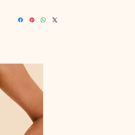
Mines.
Composition : 78% Coton 18% Polyamide
2% Elasthanne 2% Polyester
Référence fabricant : BAGS19-1