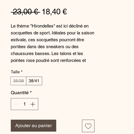
Prix
Prix
 23,00 € 
18,40 €
original
promotionnel
Le thème "Hirondelles" est ici décliné en
socquettes de sport. Idéales pour la saison
estivale, ces socquettes pourront être
portées dans des sneakers ou des
chaussures basses. Les talons et les
pointes rose poudré sont renforcées et
tricotées en maille bouclette. La maille
Taille
*
bouclette fait ainsi office de petit "air-bag"
et permet de réduire la sensation de choc
35/38
38/41
sous le pied lors de la marche. Le fond
Quantité
*
écru est agrémenté d'un fil doré brillant.
Les tons clairs et poudrés apportent
fraicheur et légèreté au modèle. Le coton
utilisé dans le tricotage de cette socquette
est certifié Oeko-Tex. 100% fabriquées en
Ajouter au panier
France, dans nos ateliers à Montceau-les-