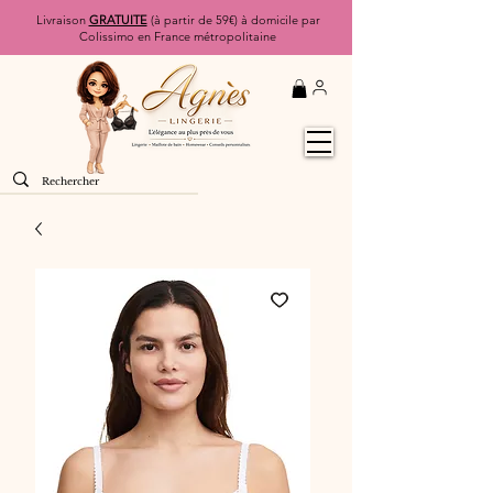
Livraison
GRATUITE
(à partir de 59€) à domicile par
Colissimo en France métropolitaine