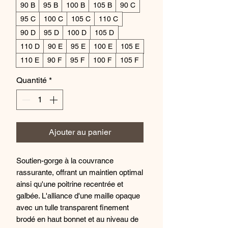
90 B
95 B
100 B
105 B
90 C
95 C
100 C
105 C
110 C
90 D
95 D
100 D
105 D
110 D
90 E
95 E
100 E
105 E
110 E
90 F
95 F
100 F
105 F
Quantité
*
Ajouter au panier
Soutien-gorge à la couvrance
rassurante, offrant un maintien optimal
ainsi qu'une poitrine recentrée et
galbée. L'alliance d'une maille opaque
avec un tulle transparent finement
brodé en haut bonnet et au niveau de