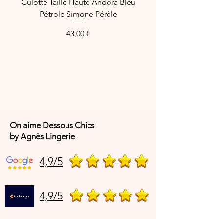
Culotte Taille Haute Andora Bleu
Élasthanne maille doublure bonnet
Pétrole Simone Pérèle
100% Polyamide, maille dos 75%
Polyamide 25% Élasthanne
Prix
43,00 €
On aime Dessous Chics
by Agnès Lingerie
4,9/5
4,9/5