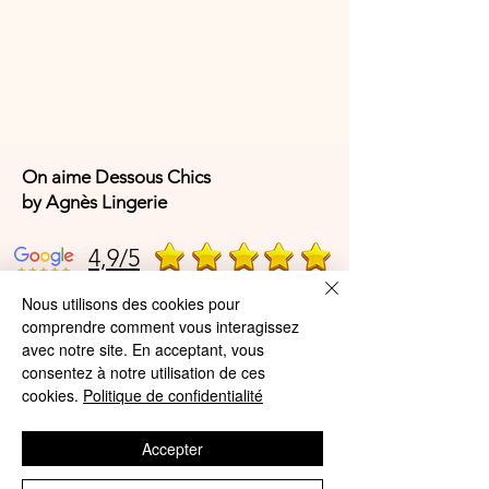
sèche linge). Pas de repassage.
Composition :
MAILLE DOS DEVANT 75%
POLYAMIDE 25% ÉLASTHANNE
DENTELLE 85% POLYAMIDE 15%
ÉLASTHANNE
On aime Dessous Chics
MAILLE FOND INTÉRIEUR 81%
by Agnès Lingerie
POLYESTER 19% POLYURÉTHANE
MAILLE 77% VISCOSE 23%
4,9/5
POLYESTER
MAILLE FOND EXTÉRIEUR 96%
Nous utilisons des cookies pour
COTON 4% ÉLASTHANNE
comprendre comment vous interagissez
4,9/5
avec notre site. En acceptant, vous
consentez à notre utilisation de ces
cookies.
Politique de confidentialité
Offres et Services
Accepter
A propos de nous