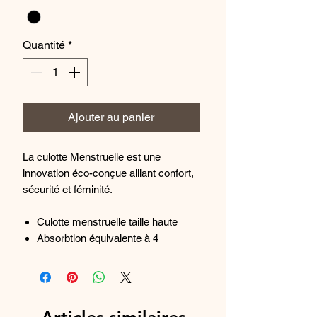
Quantité
*
Ajouter au panier
La culotte Menstruelle est une
innovation éco-conçue alliant confort,
sécurité et féminité.
Culotte menstruelle taille haute
Absorbtion équivalente à 4
tampons ou environ 12h de
sécurité
En maille recyclée ultra douce et
bordure graphique extensible
Articles similaires