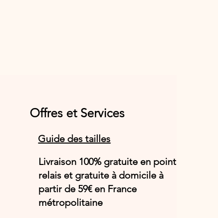
La culotte très haute Naica est le choix
idéal pour celles qui apprécient les coupes
enveloppantes sans renoncer à l’élégance.
Son effet légèrement sculptant, son confort
remarquable et ses finitions raffinées en
font une pièce de lingerie haut de gamme
particulièrement flatteuse pour toutes les
morphologies.
Offres et Services
Guide des tailles
Livraison 100% gratuite en point
relais et gratuite à domicile à
partir de 59€ en France
métropolitaine