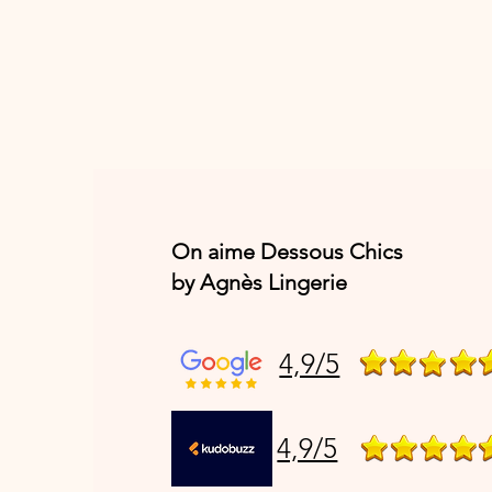
On aime Dessous Chics
by Agnès Lingerie
4,9/5
4,9/5