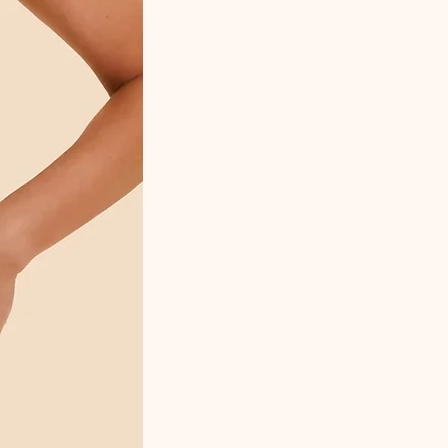
discret sous les vêtements clairs, tout en
apportant une élégance intemporelle.
Les + produit
✔ Culotte très haute au maintien
confortable
✔ Effet lissant naturel sur le ventre et les
hanches
✔ Dentelle fine et broderie graphique
exclusive
✔ Détail laçage au dos élégant et
séduisant
✔ Matières douces et extensibles
✔ Confort optimal au quotidien
✔ Silhouette affinée et harmonieuse
✔ Coloris Naturel discret et raffiné
Conseil style / utilisation
Cette culotte très haute est idéale pour les
femmes recherchant une lingerie élégante