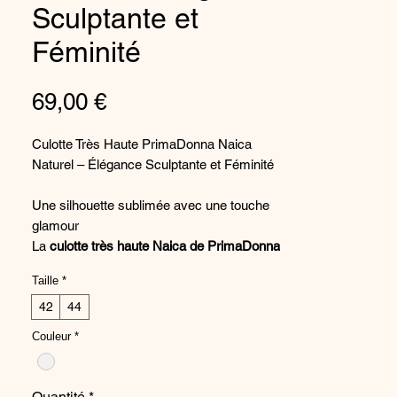
Sculptante et
Féminité
Prix
69,00 €
Culotte Très Haute PrimaDonna Naica
Naturel – Élégance Sculptante et Féminité
Une silhouette sublimée avec une touche
glamour
La
culotte très haute Naica de PrimaDonna
associe maintien, sensualité et élégance
Taille
*
contemporaine. Sa coupe enveloppante
met en valeur la silhouette tout en offrant
42
44
un confort exceptionnel. Dans son coloris
Couleur
*
Naturel
, doux et lumineux, elle révèle toute
la finesse des broderies graphiques et des
détails en dentelle qui font le charme de
Quantité
*