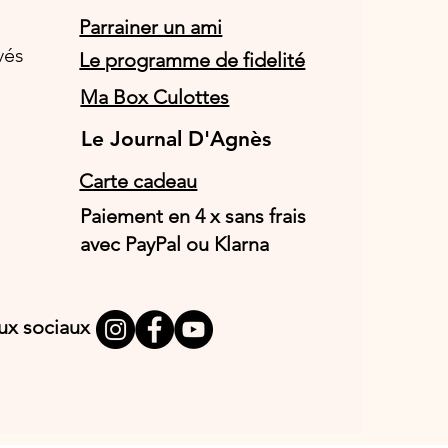
Parrainer un ami
vés
Le programme de fidelité
Ma Box Culottes
Le Journal D'Agnès
Le Journal D'Agnès
Carte cadeau
Paiement en 4 x sans frais
avec PayPal ou Klarna
aux sociaux