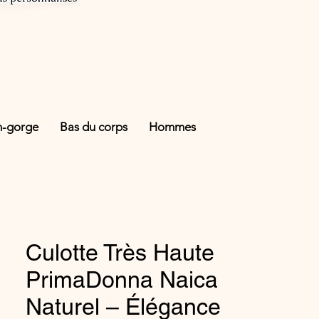
n-gorge
Bas du corps
Hommes
Culotte Très Haute
PrimaDonna Naica
Naturel – Élégance