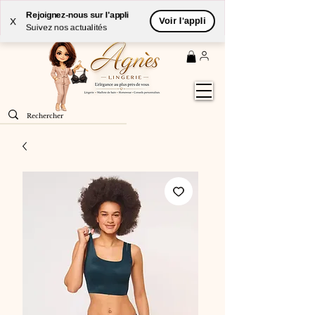
Livraison
GRATUITE
(à partir de 59€) à domicile par
Rejoignez-nous sur l'appli
Voir l'appli
X
Colissimo en France métropolitaine
Suivez nos actualités