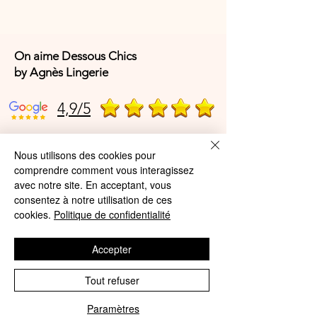
taille S.
On aime Dessous Chics
by Agnès Lingerie
4,9/5
Nous utilisons des cookies pour
4,9/5
comprendre comment vous interagissez
avec notre site. En acceptant, vous
consentez à notre utilisation de ces
Offres et Services
cookies.
Politique de confidentialité
A propos de nous
Accepter
Protection des données
Tout refuser
Mentions légales
Paramètres
CGV