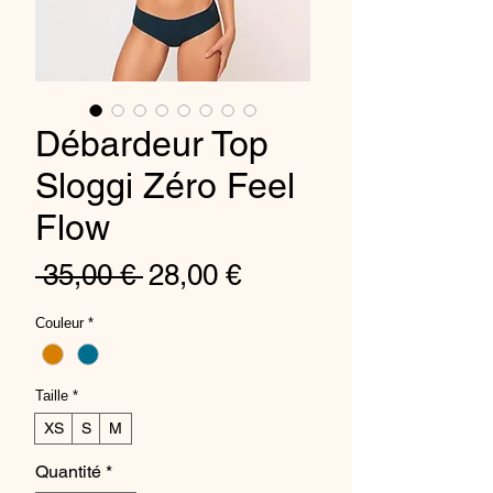
Débardeur Top
Sloggi Zéro Feel
Flow
Prix
Prix
 35,00 € 
28,00 €
original
promotionnel
Couleur
*
Taille
*
XS
S
M
Quantité
*