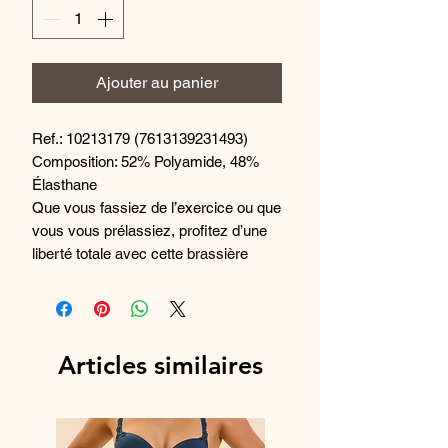
Ajouter au panier
Ref.: 10213179 (7613139231493)
Composition: 52% Polyamide, 48%
Élasthane
Que vous fassiez de l’exercice ou que
vous vous prélassiez, profitez d’une
liberté totale avec cette brassière
ZERO Feel Flow, fabriquée en
microfibre extensible et durable, sans
coutures, sans armatures et sans
étiquettes, pour une sensation de
Articles similaires
seconde peau.
Brassière sans armatures à encolure
carrée avec coussinets amovibles
pour un effet ampliforme et un