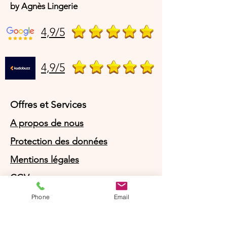
by Agnès Lingerie
4,9/5
4,9/5
Offres et Services
A propos de nous
Protection des données
Mentions légales
CGV
© Agnès Lingerie – Tous droits
Phone
Email
réservés