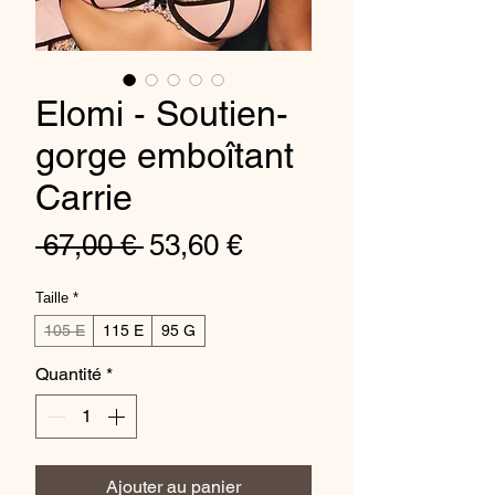
Elomi - Soutien-
gorge emboîtant
Carrie
Prix
Prix
 67,00 € 
53,60 €
original
promotionnel
Taille
*
105 E
115 E
95 G
Quantité
*
Ajouter au panier