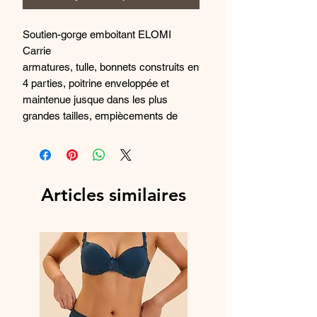
Soutien-gorge emboitant ELOMI
Carrie
armatures, tulle, bonnets construits en
4 parties, poitrine enveloppée et
maintenue jusque dans les plus
grandes tailles, empiècements de
broderie florale, petit nœud à l'entre-
bonnets, dos cheminée élastiqué,
larges bretelles extensibles et
réglables.
Articles similaires
À propos de Carrie
:
Inspirée du style Regency moderne et
de la tendance maximaliste, Carrie
présente une ligne utilisant une
technologie d'impression de précision
pour créer une broderie florale
éclatante.