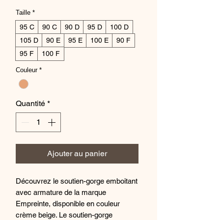
Taille
*
95 C
90 C
90 D
95 D
100 D
105 D
90 E
95 E
100 E
90 F
95 F
100 F
Couleur
*
Quantité
*
Ajouter au panier
Découvrez le soutien-gorge emboitant
avec armature de la marque
Empreinte, disponible en couleur
crème beige. Le soutien-gorge