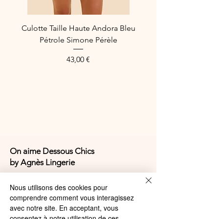
Culotte Taille Haute Andora Bleu
Pétrole Simone Pérèle
Prix
43,00 €
On aime Dessous Chics
by Agnès Lingerie
4,9/5
Nous utilisons des cookies pour
comprendre comment vous interagissez
avec notre site. En acceptant, vous
consentez à notre utilisation de ces