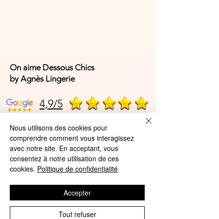
Tailles françaises :
du 38 au 52
On aime Dessous Chics
by Agnès Lingerie
4,9/5
Nous utilisons des cookies pour
4,9/5
comprendre comment vous interagissez
avec notre site. En acceptant, vous
consentez à notre utilisation de ces
cookies.
Politique de confidentialité
Offres et Services
A propos de nous
Accepter
Protection des données
Tout refuser