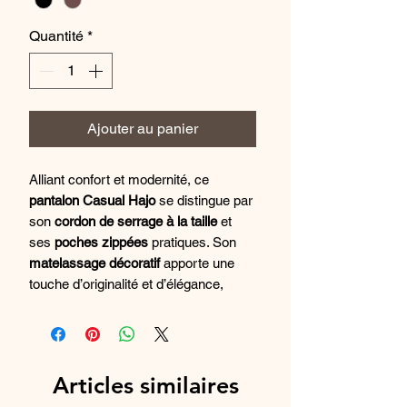
Quantité
*
Ajouter au panier
Alliant confort et modernité, ce
pantalon Casual Hajo
se distingue par
son
cordon de serrage à la taille
et
ses
poches zippées
pratiques. Son
matelassage décoratif
apporte une
touche d’originalité et d’élégance,
tandis que sa matière souple et
extensible assure un confort optimal
au quotidien. Disponible en deux
coloris, il s’adapte facilement à vos
Articles similaires
envies.