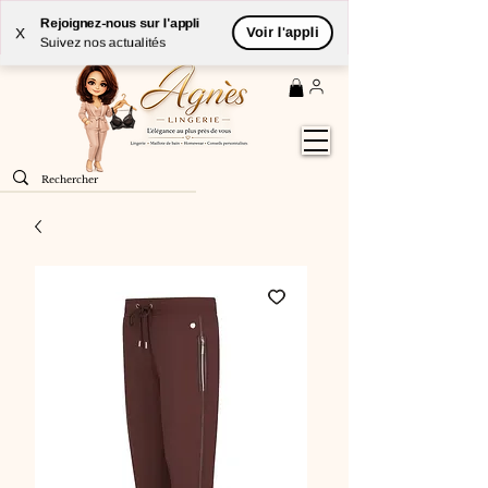
Livraison
GRATUITE
(à partir de 59€) à domicile par
Rejoignez-nous sur l'appli
Voir l'appli
X
Colissimo en France métropolitaine
Suivez nos actualités