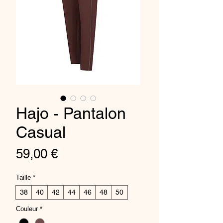
Hajo - Pantalon
Casual
Prix
59,00 €
Taille
*
38
40
42
44
46
48
50
Couleur
*