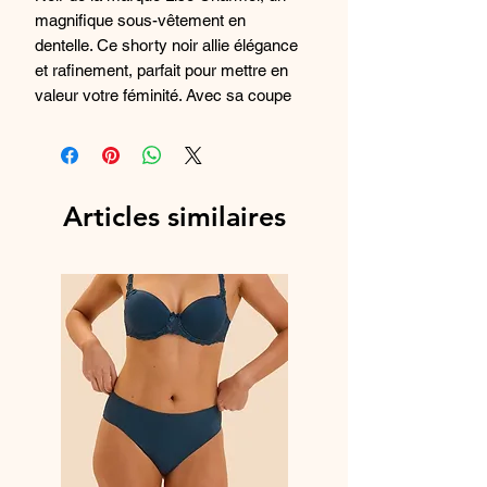
magnifique sous-vêtement en
dentelle. Ce shorty noir allie élégance
et rafinement, parfait pour mettre en
valeur votre féminité. Avec sa coupe
ajustée et ses finitions raffinées, il
offre un confort absolu tout en
sublimant votre silhouette. Associez-le
avec le soutien-gorge assorti pour un
Articles similaires
ensemble glamour et sophistiqué.
Offrez-vous ce luxueux shorty pour
vous sentir belle et confiante au
quotidien.
Composition :
86% Polyamide
9% Coton
5% Elasthanne
Référence Fabricant : ACJ0435