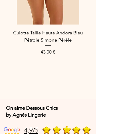
Culotte Taille Haute Andora Bleu
Pétrole Simone Pérèle
Prix
43,00 €
On aime Dessous Chics
by Agnès Lingerie
4,9/5