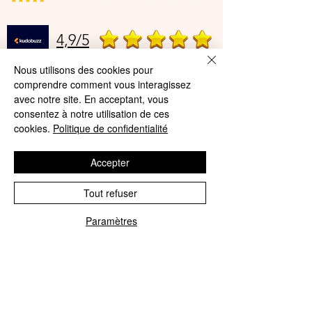
4,9/5
Nous utilisons des cookies pour
comprendre comment vous interagissez
Offres et Services
avec notre site. En acceptant, vous
consentez à notre utilisation de ces
A propos de nous
cookies.
Politique de confidentialité
Protection des données
Accepter
Mentions légales
CGV
Tout refuser
© Agnès Lingerie – Tous droits
Paramètres
Phone
Email
réservés
Le Journal D'Agnès
Le Journal D'Agnès
Guide des tailles
Livraison 100% gratuite en point