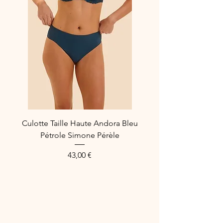
Composition :
39% Polyamide
38% Polyester
13% Elastanne
10% Coton
Référence fabricant : ACH0072
Culotte Taille Haute Andora Bleu
Pétrole Simone Pérèle
Prix
43,00 €