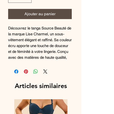
Ajouter au panier
Découvrez le tanga Source Beauté de
la marque Lise Charmel, un sous-
vêtement élégant et raffiné. Sa couleur
écru apporte une touche de douceur
et de féminité à votre lingerie. Conçu
avec des matières de haute qualité,
ce tanga offre un confort optimal tout
en sublimant votre silhouette. Idéal
pour les occasions spéciales ou pour
être porté au quotidien, ce tanga est
Articles similaires
un incontournable de votre tiroir à
lingerie. Complétez votre ensemble
avec la collection Source Beauté de
Lise Charmel pour un look complet et
sophistiqué.