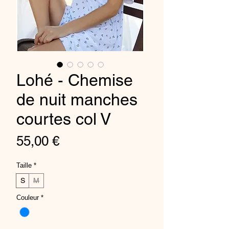
Lohé - Chemise
de nuit manches
courtes col V
Prix
55,00 €
Taille
*
S
M
Couleur
*