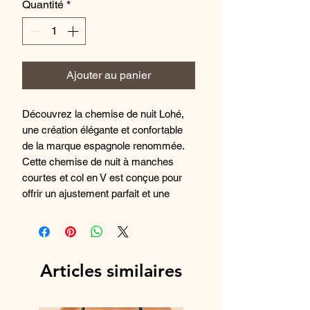
Quantité
*
Ajouter au panier
Découvrez la chemise de nuit Lohé,
une création élégante et confortable
de la marque espagnole renommée.
Cette chemise de nuit à manches
courtes et col en V est conçue pour
offrir un ajustement parfait et une
sensation de luxe. Fabriquée à partir
de tissus de haute qualité, elle est
douce et légère sur la peau, idéale
pour une nuit de sommeil paisible.
Articles similaires
Avec son design intemporel et sa
coupe flatteuse, cette chemise de nuit
est un indispensable pour toutes les