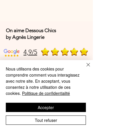
On aime Dessous Chics
by Agnès Lingerie
4,9/5
Nous utilisons des cookies pour
4,9/5
comprendre comment vous interagissez
avec notre site. En acceptant, vous
consentez à notre utilisation de ces
Offres et Services
cookies.
Politique de confidentialité
A propos de nous
Accepter
Protection des données
Tout refuser
Mentions légales