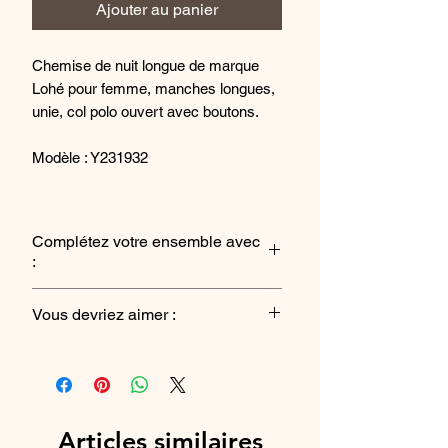
Ajouter au panier
Chemise de nuit longue de marque
Lohé pour femme, manches longues,
unie, col polo ouvert avec boutons.
Modèle : Y231932
Composition : 100% Coton .
Complétez votre ensemble avec
Conseils de lavage : Laver à 30º
:
maximum - Ne pas utiliser d'eau de
Javel - Repassage maximum 150º -
La veste
-
La robe de chambre
Vous devriez aimer :
Ne pas utiliser de sèche-linge.
Le pyjama
Articles similaires