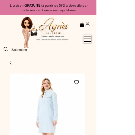
Livraison
GRATUITE
(à partir de 59€) à domicile par
Colissimo en France métropolitaine