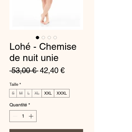
Lohé - Chemise
de nuit unie
Prix
Prix
 53,00 € 
42,40 €
original
promotionnel
Taille
*
S
M
L
XL
XXL
XXXL
Quantité
*