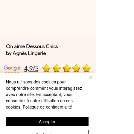
On aime Dessous Chics
by Agnès Lingerie
4,9/5
Nous utilisons des cookies pour
comprendre comment vous interagissez
4,9/5
avec notre site. En acceptant, vous
consentez à notre utilisation de ces
cookies.
Politique de confidentialité
Offres et Services
Accepter
A propos de nous
Protection des données