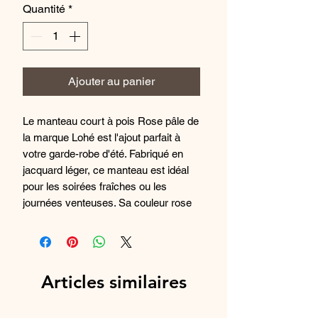
Quantité
*
Ajouter au panier
Le manteau court à pois Rose pâle de
la marque Lohé est l'ajout parfait à
votre garde-robe d'été. Fabriqué en
jacquard léger, ce manteau est idéal
pour les soirées fraîches ou les
journées venteuses. Sa couleur rose
pâle ajoute une touche de douceur à
n'importe quelle tenue, tandis que ses
pois apportent une touche de style
amusante. Ce manteau s'adapte
Articles similaires
facilement à toute tenue décontractée
et est un incontournable pour les nuits
fraîches et les matins brumeux.