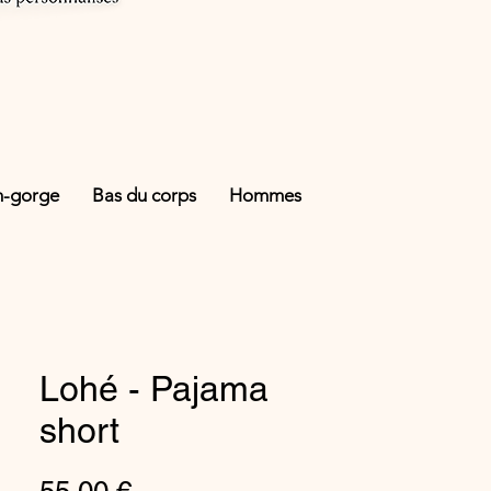
n-gorge
Bas du corps
Hommes
Lohé - Pajama
short