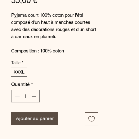
Prix
55,00 €
Pyjama court 100% coton pour l'été
composé d'un haut à manches courtes
avec des décorations rouges et d'un short
à carreaux en plumeti.
Composition : 100% coton
Taille
*
Du 36 au 56
XXXL
Quantité
*
Ajouter au panier