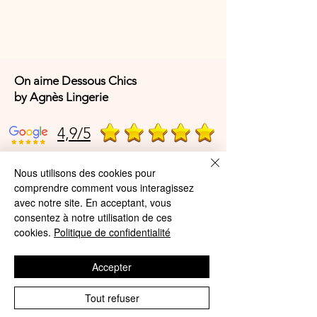
On aime Dessous Chics
by Agnès Lingerie
4,9/5
Nous utilisons des cookies pour
4,9/5
comprendre comment vous interagissez
avec notre site. En acceptant, vous
consentez à notre utilisation de ces
cookies.
Politique de confidentialité
Offres et Services
A propos de nous
Accepter
Protection des données
Tout refuser
Mentions légales