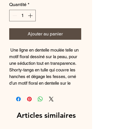
Quantité
*
Ajouter au panier
Une ligne en dentelle moulée telle un
motif floral dessiné sur la peau, pour
une séduction tout en transparence.
Shorty-tanga en tulle qui couvre les
hanches et dégage les fesses, orné
d’un motif floral en dentelle sur le
devant. La mannequin porte un
shorty-tanga en taille 2. Toutes nos
matières sont certifiées OEKO-TEX®.
Création imaginée et conçue dans
Articles similaires
notre atelier lyonnais. Acheminée en
camion pour limiter le bilan carbone.