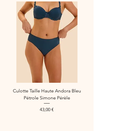
Référence fabricant : 230466-P0032
Composition : Polyamide : 61%,
Elasthanne : 32%, Coton : 6%,
Polyester : 1%
Culotte Taille Haute Andora Bleu
Pétrole Simone Pérèle
Prix
43,00 €