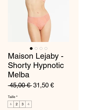
Maison Lejaby -
Shorty Hypnotic
Melba
Prix
Prix
 45,00 € 
31,50 €
original
promotionnel
Taille
*
1
2
3
4