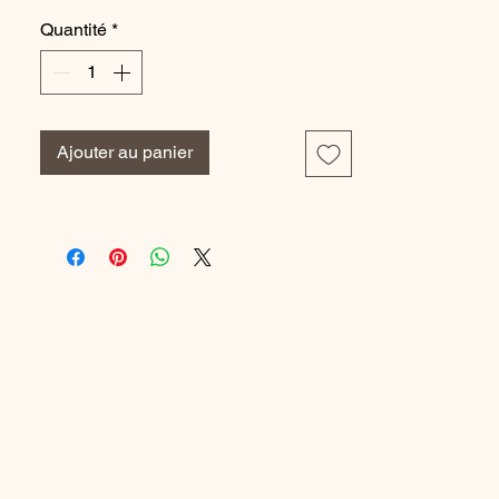
Mey.
Quantité
*
Composition :
Fabric 1: 73% Polyamide, 27% Elastane
Fabric 2: 100% Polyester
Ajouter au panier
Référence Fabricant : 74247