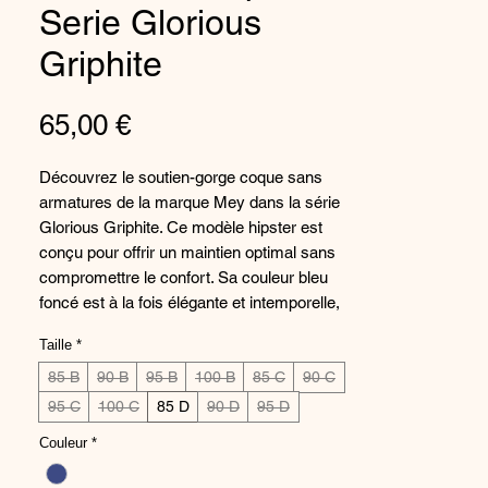
Serie Glorious
Griphite
Prix
65,00 €
Découvrez le soutien-gorge coque sans
armatures de la marque Mey dans la série
Glorious Griphite. Ce modèle hipster est
conçu pour offrir un maintien optimal sans
compromettre le confort. Sa couleur bleu
foncé est à la fois élégante et intemporelle,
idéale pour une lingerie raffinée au
Taille
*
quotidien. Fabriqué avec des matériaux de
haute qualité, ce soutien-gorge allie style et
85 B
90 B
95 B
100 B
85 C
90 C
douceur pour sublimer votre silhouette
95 C
100 C
85 D
90 D
95 D
sans renoncer au bien-être. Ajoutez une
Couleur
*
touche de sophistication à votre tiroir à
lingerie avec ce magnifique soutien-gorge