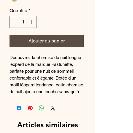
Quantité
*
Ajouter au panier
Découvrez la chemise de nuit longue
léopard de la marque Pastunette,
parfaite pour une nuit de sommeil
confortable et élégante. Dotée d'un
motif léopard tendance, cette chemise
de nuit ajoute une touche sauvage à
votre garde-robe de nuit. Fabriquée
avec des matériaux de haute qualité,
cette chemise de nuit longue offre un
ajustement parfait et une sensation de
Articles similaires
douceur contre la peau. Optez pour un
look chic et sensuel avec cette