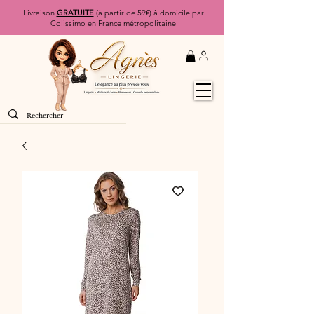
Livraison
GRATUITE
(à partir de 59€) à domicile par
Colissimo en France métropolitaine