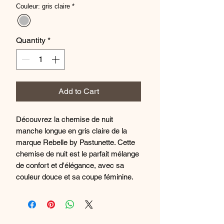
Couleur: gris claire
*
Quantity
*
Add to Cart
Découvrez la chemise de nuit
manche longue en gris claire de la
marque Rebelle by Pastunette. Cette
chemise de nuit est le parfait mélange
de confort et d'élégance, avec sa
couleur douce et sa coupe féminine.
Fabriquée à partir de tissus de haute
qualité, cette chemise de nuit vous
procurera une sensation de douceur
et de bien-être tout au long de la nuit.