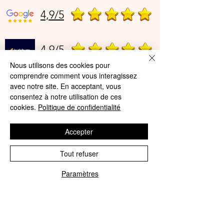
4,9/5
4,9/5
Nous utilisons des cookies pour
comprendre comment vous interagissez
Offres et Services
avec notre site. En acceptant, vous
consentez à notre utilisation de ces
A propos de nous
cookies.
Politique de confidentialité
Protection des données
Accepter
Mentions légales
Tout refuser
CGV
Paramètres
© Agnès Lingerie – Tous droits
Phone
Email
réservés
Le Journal D'Agnès
Le Journal D'Agnès
Guide des tailles