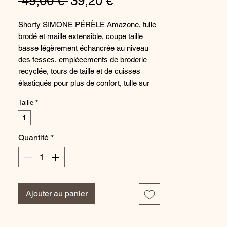
Prix
Prix
 49,00 € 
39,20 €
original
promotionnel
Shorty SIMONE PÉRÈLE Amazone, tulle
brodé et maille extensible, coupe taille
basse légèrement échancrée au niveau
des fesses, empiècements de broderie
recyclée, tours de taille et de cuisses
élastiqués pour plus de confort, tulle sur
les côtés, fronces flatteuses et couture à
Taille
*
l'arrière, bords francs à l'arrière pour une
parfaite invisibilité sous les vêtements,
1
fond doublé 100% coton.
Quantité
*
À propos de Amazone : Irrésistiblement
fraîche, cette ligne sophistiquée
incontournable arbore une délicate broderie
florale graphique, et deviendra un
indispensable de votre garde-robe pour
Ajouter au panier
sublimer vos courbes au quotidien.
Coloris : Vert Nomade