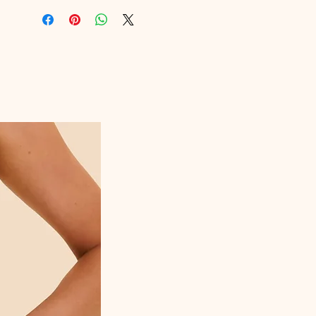
Composition : 48% Polyamide, 21%
Polyester recyclé, 19% Élasthanne, 8%
Polyester, 4% Coton
Référence marque : 1C2630