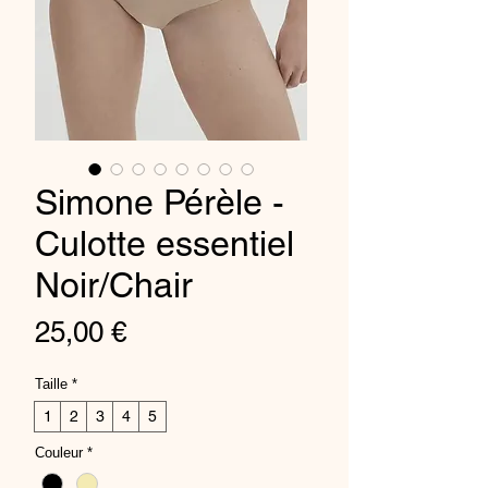
Simone Pérèle -
Culotte essentiel
Noir/Chair
Prix
25,00 €
Taille
*
1
2
3
4
5
Couleur
*