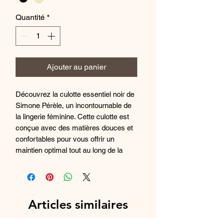
Quantité
*
Ajouter au panier
Découvrez la culotte essentiel noir de
Simone Pérèle, un incontournable de
la lingerie féminine. Cette culotte est
conçue avec des matières douces et
confortables pour vous offrir un
maintien optimal tout au long de la
journée. Son design classique et
intemporel en fait un essentiel à avoir
dans sa garde-robe. Offrant une
coupe échancrée et une finition
Articles similaires
élégante, cette culotte noire apportera
une touche de sophistication à vos