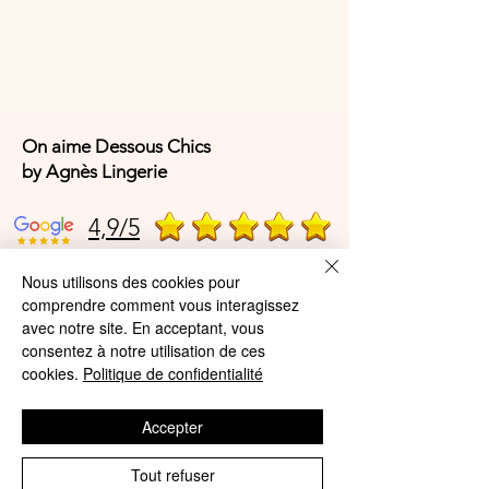
On aime Dessous Chics
by Agnès Lingerie
4,9/5
Nous utilisons des cookies pour
4,9/5
comprendre comment vous interagissez
avec notre site. En acceptant, vous
consentez à notre utilisation de ces
cookies.
Politique de confidentialité
Offres et Services
A propos de nous
Accepter
Protection des données
Tout refuser