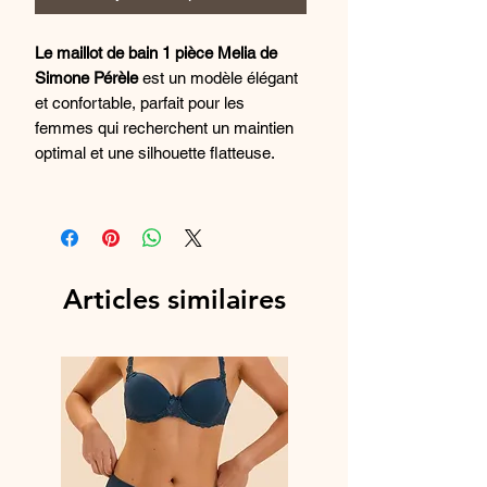
Le maillot de bain 1 pièce Melia de
Simone Pérèle
est un modèle élégant
et confortable, parfait pour les
femmes qui recherchent un maintien
optimal et une silhouette flatteuse.
Sans armatures:
Offre un confort
optimal et une liberté de
mouvement maximale.
Bonnets mousse intégrés:
Pour un
Articles similaires
maintien et un galbe parfaits de la
poitrine.
Décolleté plongeant:
Met en valeur
le décolleté et donne une allure
glamour.
Elastique intérieur sous
poitrine:
Pour un maintien optimal
du bonnet.