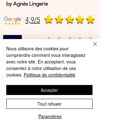
by Agnès Lingerie
4,9/5
4,9/5
Nous utilisons des cookies pour
comprendre comment vous interagissez
avec notre site. En acceptant, vous
Offres et Services
consentez à notre utilisation de ces
cookies.
Politique de confidentialité
A propos de nous
Protection des données
Accepter
Mentions légales
Tout refuser
CGV
Paramètres
© Agnès Lingerie – Tous droits
Phone
Email
réservés