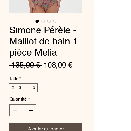
Simone Pérèle -
Maillot de bain 1
pièce Melia
Prix
Prix
 135,00 € 
108,00 €
original
promotionnel
Taille
*
2
3
4
5
Quantité
*
Ajouter au panier