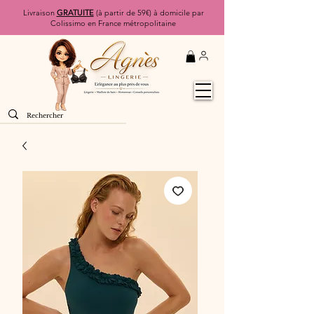
Livraison
GRATUITE
(à partir de 59€) à domicile par
Colissimo en France métropolitaine