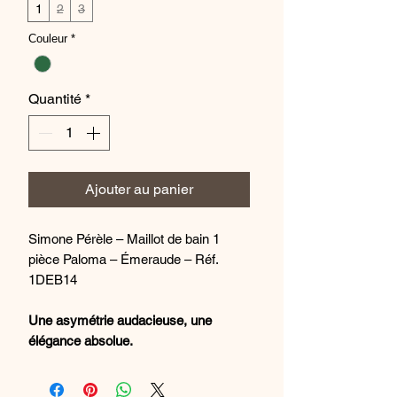
1
2
3
Couleur
*
Quantité
*
Ajouter au panier
Simone Pérèle – Maillot de bain 1
pièce Paloma – Émeraude – Réf.
1DEB14
Une asymétrie audacieuse, une
élégance absolue.
La collection Paloma de Simone
Pérèle flirte subtilement entre féminité