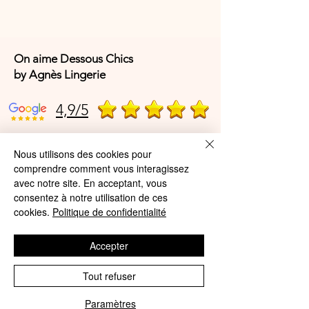
On aime Dessous Chics
by Agnès Lingerie
4,9/5
Nous utilisons des cookies pour
4,9/5
comprendre comment vous interagissez
avec notre site. En acceptant, vous
consentez à notre utilisation de ces
Offres et Services
cookies.
Politique de confidentialité
A propos de nous
Accepter
Protection des données
Tout refuser
Mentions légales
Paramètres
CGV