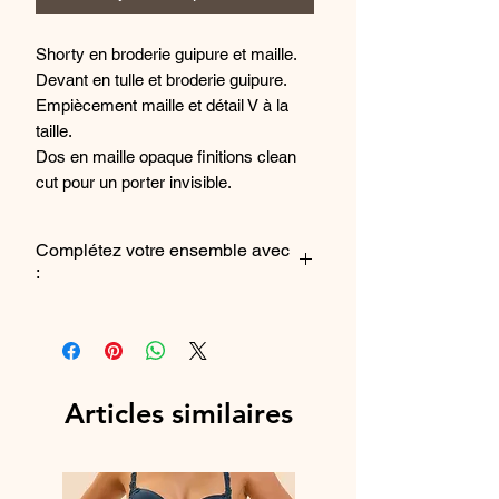
Shorty en broderie guipure et maille.
Devant en tulle et broderie guipure.
Empiècement maille et détail V à la
taille.
Dos en maille opaque finitions clean
cut pour un porter invisible.
Coloris : Vert Garden
Complétez votre ensemble avec
:
Composition : 47% Polyamide, 33%
Polyester 14% Elasthanne et 8%
Le soutien-gorge
Coton
Référence fabriquant : 15C630_667
Articles similaires