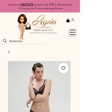
Livraison
GRATUITE
(à partir de 59€) à domicile par
Colissimo en France métropolitaine