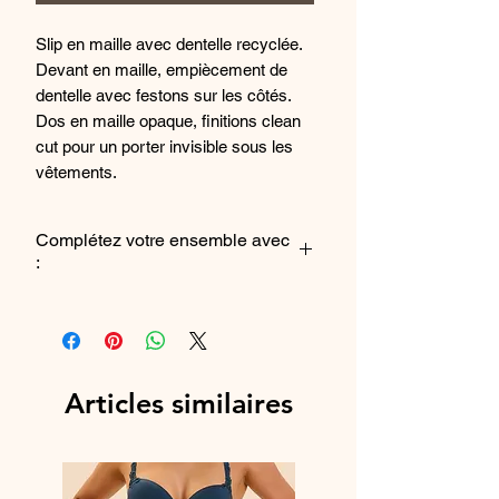
Slip en maille avec dentelle recyclée.
Devant en maille, empiècement de
dentelle avec festons sur les côtés.
Dos en maille opaque, finitions clean
cut pour un porter invisible sous les
vêtements.
Ligne éco-responsable SIMONE
CARES :
Complétez votre ensemble avec
La dentelle de ce produit contient 62%
:
de polyamide recyclé issu de chutes
de production.
LeSoutien-gorge avec armatures
ou
le Soutien-gorge emboîtant
Composition : 71% Polyamide et 29%
Elasthanne
Articles similaires