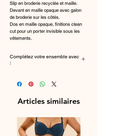
Slip en broderie recyclée et maille.
Devant en maille opaque avec galon
de broderie sur les côtés.
Dos en maille opaque, finitions clean
cut pour un porter invisible sous les
vêtements.
Taille soulignée d'un élastique
fantaisie.
Complétez votre ensemble avec
Fond 100% coton.
:
Les fils de broderie de ce produit
contiennent 75% de polyester recyclé.
Le soutien-gorge emboîtant
ou
le
soutien-gorge décolleté plongant
Composition : 71% Polyamide, 13%
Polyester, 11%
Articles similaires
Référence fabricant : 1E2720_015