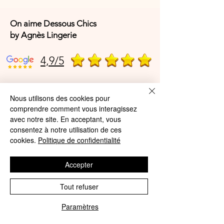
On aime Dessous Chics
by Agnès Lingerie
4,9/5
4,9/5
Nous utilisons des cookies pour
comprendre comment vous interagissez
avec notre site. En acceptant, vous
consentez à notre utilisation de ces
Offres et Services
cookies.
Politique de confidentialité
A propos de nous
Accepter
Protection des données
Mentions légales
Tout refuser
CGV
Paramètres
Phone
Email
© Agnès Lingerie – Tous droits