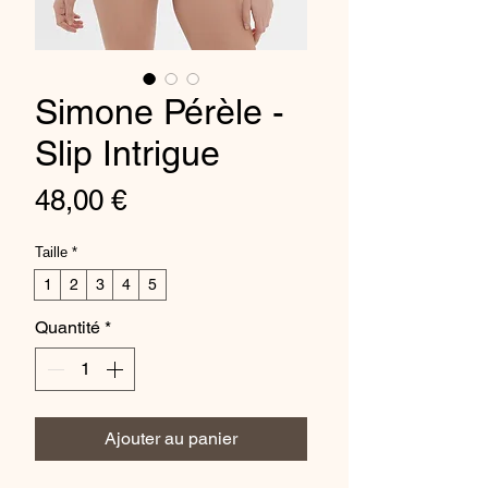
Simone Pérèle -
Slip Intrigue
Prix
48,00 €
Taille
*
1
2
3
4
5
Quantité
*
Ajouter au panier