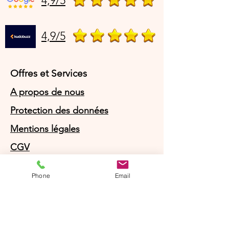
4,9/5
4,9/5
Offres et Services
A propos de nous
Protection des données
Mentions légales
CGV
© Agnès Lingerie – Tous droits
Phone
Email
réservés
Le Journal D'Agnès
Le Journal D'Agnès
Guide des tailles
Livraison 100% gratuite en point