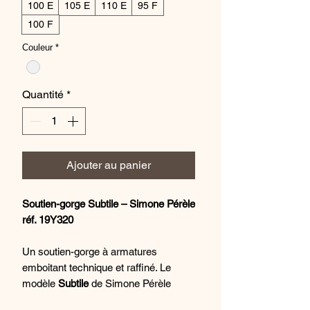
100 E
105 E
110 E
95 F
100 F
Couleur
*
Quantité
*
Ajouter au panier
Soutien-gorge Subtile – Simone Pérèle
réf. 19Y320
Un soutien-gorge à armatures
emboitant technique et raffiné. Le
modèle
Subtile
de Simone Pérèle
associe une
maille gainante
à une