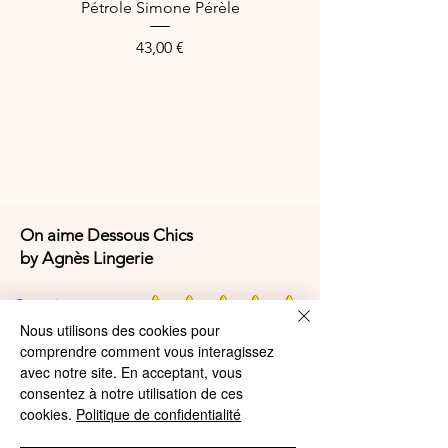
Pétrole Simone Pérèle
ajustement parfait
Finitions
: lissées et invisibles sous
Prix
43,00 €
les vêtements
Coloris
: Naturel, nude délicat et
polyvalent
Tailles disponibles
: du 85B au
100E (selon stock)
Composition
:
Coton – Polyamide – Élasthanne
On aime Dessous Chics
(proportions variables selon taille,
by Agnès Lingerie
base coton majoritaire)
4,9/5
Référence fabricant
: Simone Pérèle
Nous utilisons des cookies pour
19Y320
comprendre comment vous interagissez
avec notre site. En acceptant, vous
4,9/5
consentez à notre utilisation de ces
cookies.
Politique de confidentialité