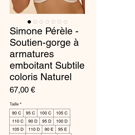
Simone Pérèle -
Soutien-gorge à
armatures
emboitant Subtile
coloris Naturel
Prix
67,00 €
Taille
*
90 C
95 C
100 C
105 C
110 C
90 D
95 D
100 D
105 D
110 D
90 E
95 E