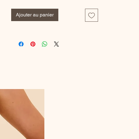
Composition : 70% polyamide,19%
elasthanne,11% polyester
Ajouter au panier