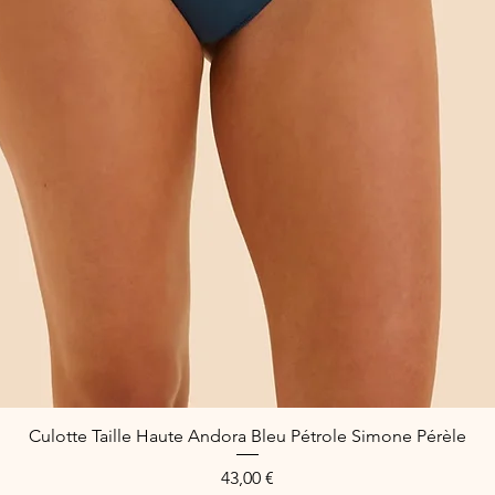
Culotte Taille Haute Andora Bleu Pétrole Simone Pérèle
Aperçu rapide
Prix
43,00 €