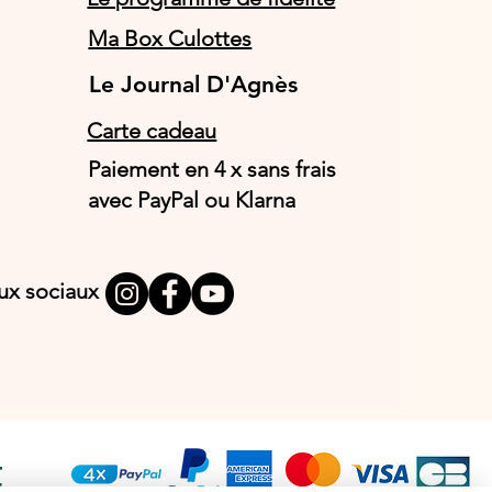
Ma Box Culottes
Le Journal D'Agnès
Le Journal D'Agnès
Carte cadeau
Paiement en 4 x sans frais
avec PayPal ou Klarna
aux sociaux
T
E