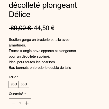
décolleté plongeant
Délice
Prix
Prix
 89,00 € 
44,50 €
original
promotionnel
Soutien-gorge en broderie et tulle avec
armatures.
Forme triangle enveloppante et plongeante
pour un décolleté sublimé.
Idéal pour toutes les poitrines.
Bas bonnets en broderie doublé de tulle
rigide toute taille, haut bonnets en tulle
Taille
*
transparent.
Dos en maille élastique en BC et en maille
90B
85B
nerveuse à partir du D pour plus de
Quantité
*
maintien dans les grandes profondeurs.
Bretelles réglables.