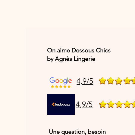
On aime Dessous Chics
by Agnès Lingerie
4,9/5
4,9/5
Une question, besoin