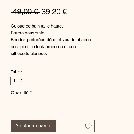
Prix
Prix
 49,00 € 
39,20 €
original
promotionnel
Culotte de bain taille haute.
Forme couvrante.
Bandes perforées décoratives de chaque
côté pour un look moderne et une
silhouette élancée.
Ligne éco-responsable SIMONE CARES :
Taille
*
La matière principale de ce produit contient
au moins 45% de polyamide recyclé.
1
2
Quantité
*
Ajouter au panier