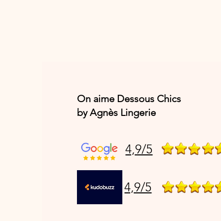
On aime Dessous Chics
by Agnès Lingerie
4,9/5
4,9/5