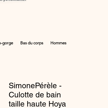
n-gorge
Bas du corps
Hommes
SimonePérèle -
Culotte de bain
taille haute Hoya