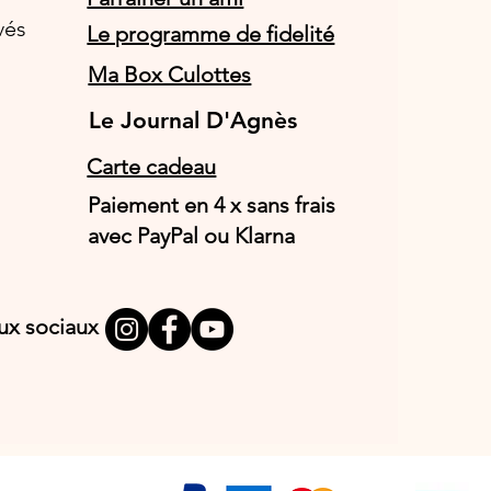
vés
Le programme de fidelité
Ma Box Culottes
Le Journal D'Agnès
Le Journal D'Agnès
Carte cadeau
Paiement en 4 x sans frais
avec PayPal ou Klarna
aux sociaux