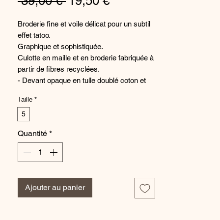
Prix
Prix
 39,00 € 
19,50 €
original
promotionnel
Broderie fine et voile délicat pour un subtil
effet tatoo.
Graphique et sophistiquée.
Culotte en maille et en broderie fabriquée à
partir de fibres recyclées.
- Devant opaque en tulle doublé coton et
broderie.
Taille
*
- Dos en maille finitions clean cut sans
coutures pour un porter invisible.
5
Matières certifiées Oeko-Tex®.
Quantité
*
Ligne éco-responsable SIMONE CARES :
Les fils de la broderie de cette ligne
contiennent 83% de polyester recyclé issu
de déchets plastique. Le tulle contient 86%
de polyamide recyclé issu de chutes de
Ajouter au panier
production.
Référence : 13Z720