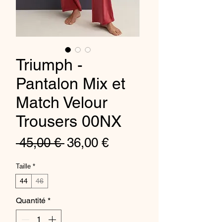
Triumph -
Pantalon Mix et
Match Velour
Trousers 00NX
Prix
Prix
 45,00 € 
36,00 €
original
promotionnel
Taille
*
44
46
Quantité
*