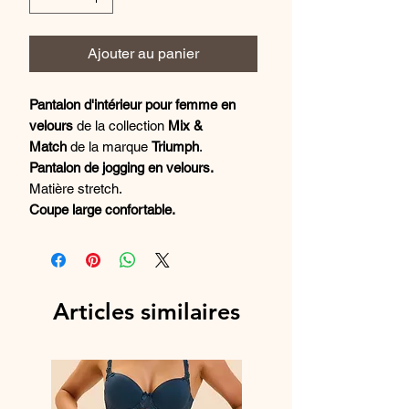
Ajouter au panier
Pantalon d'intérieur pour femme en
velours
de la collection
Mix &
Match
de la marque
Triumph
.
Pantalon de jogging en velours.
Matière stretch.
Coupe large confortable.
Poches latérales en biais.
Ceinture élastique froncée au grand
confort.
Certifié oeko-tex®.
Articles similaires
COMPOSITION
95% POLYESTER RECYCLÉ - 5%
Élasthanne