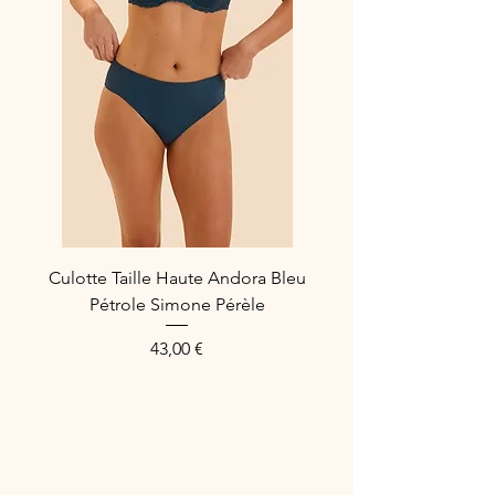
ENTRETIEN
Lavable doux en machine jusqu'à
40°C
Repassage max. 110°C.
Ne pas mettre au sèche-linge
Culotte Taille Haute Andora Bleu
Pétrole Simone Pérèle
Prix
43,00 €