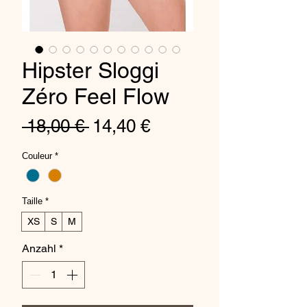
Hipster Sloggi
Zéro Feel Flow
Standardpreis
Sale-
 18,00 € 
14,40 €
Preis
Couleur
*
Taille
*
XS
S
M
Anzahl
*