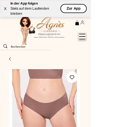
In der App folgen
Livraison
GRATUITE
(à partir de 59€) à domicile par
Zur App
X
Stets auf dem Laufenden
Colissimo en France métropolitaine
bleiben