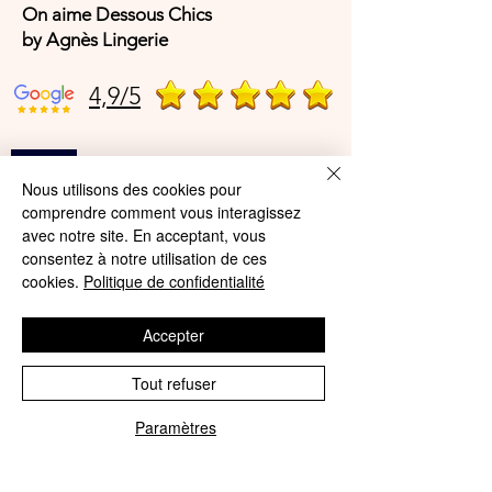
On aime Dessous Chics
by Agnès Lingerie
4,9/5
4,9/5
Nous utilisons des cookies pour
comprendre comment vous interagissez
avec notre site. En acceptant, vous
Offres et Services
consentez à notre utilisation de ces
cookies.
Politique de confidentialité
A propos de nous
Protection des données
Accepter
Mentions légales
Tout refuser
CGV
Paramètres
Phone
Email
© Agnès Lingerie – Tous droits
réservés