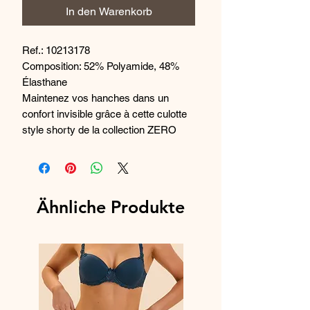
In den Warenkorb
Ref.: 10213178
Composition: 52% Polyamide, 48%
Élasthane
Maintenez vos hanches dans un
confort invisible grâce à cette culotte
style shorty de la collection ZERO
Feel Flow, fabriquée en microfibre
douce et extensible, sans coutures ni
étiquettes, pour une sensation de
seconde peau.
Ähnliche Produkte
Coupe shorty avec côtés profonds et
couverture complète sur le bas.
Plat et sans coutures grâce à la
technologie innovante de collage par
points
Ne laisse aucune marque ni de
rougeur sur la peau.