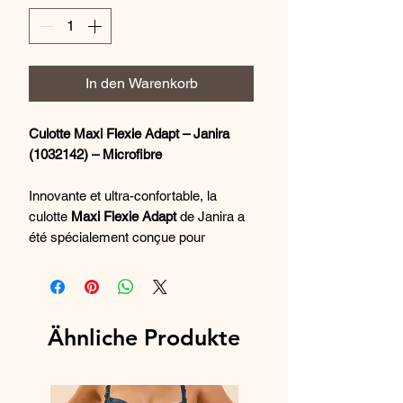
In den Warenkorb
Culotte Maxi Flexie Adapt – Janira
(1032142) – Microfibre
Innovante et ultra-confortable, la
culotte
Maxi Flexie Adapt
de Janira a
été spécialement conçue pour
s’adapter à toutes les silhouettes.
Réalisée en
microfibre extensible
clean-cut
, elle épouse naturellement
les formes sans comprimer et assure
Ähnliche Produkte
un confort seconde peau au quotidien.
Sa coupe couvrante et sa matière
élastique offrent un maintien optimal et
une liberté de mouvement totale.