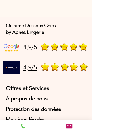
Codes articles fabricant :
1032142 du
S au XL et 1032180 su XL au 3XL
On aime Dessous Chics
by Agnès Lingerie
4,9/5
4,9/5
Offres et Services
A propos de nous
Protection des données
Mentions légales