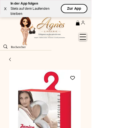
In der App folgen
Livraison
GRATUITE
(à partir de 59€) à domicile par
Zur App
X
Stets auf dem Laufenden
Colissimo en France métropolitaine
bleiben