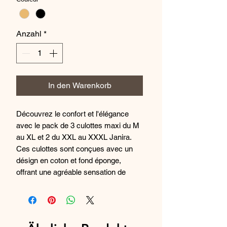
Anzahl
*
In den Warenkorb
Découvrez le confort et l'élégance
avec le pack de 3 culottes maxi du M
au XL et 2 du XXL au XXXL Janira.
Ces culottes sont conçues avec un
désign en coton et fond éponge,
offrant une agréable sensation de
douceur et de confort tout au long de
la journée. Avec une coupe maxi, ces
culottes offrent une couvrance
optimale tout en restant féminines et