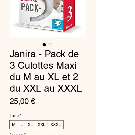
Janira - Pack de
3 Culottes Maxi
du M au XL et 2
du XXL au XXXL
Preis
25,00 €
Taille
*
M
L
XL
XXL
XXXL
Couleur
*