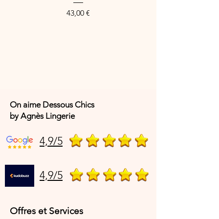
Preis
43,00 €
Composition
100 % coton
Référence fabricant
25H00 – Chemise de nuit bleu et
blanc rayé Chat
On aime Dessous Chics
by Agnès Lingerie
4,9/5
4,9/5
Offres et Services