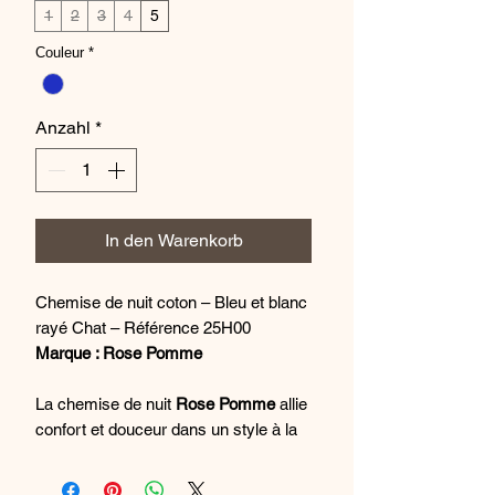
1
2
3
4
5
Couleur
*
Anzahl
*
In den Warenkorb
Chemise de nuit coton – Bleu et blanc
rayé Chat – Référence 25H00
Marque : Rose Pomme
La chemise de nuit
Rose Pomme
allie
confort et douceur dans un style à la
fois frais et ludique. Confectionnée en
coton
, elle offre une sensation