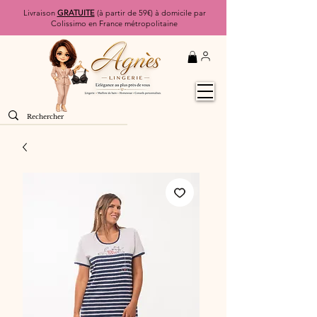
Livraison
GRATUITE
(à partir de 59€) à domicile par
Colissimo en France métropolitaine