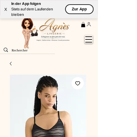
In der App folgen
Livraison
GRATUITE
(à partir de 59€) à domicile par
Zur App
X
Stets auf dem Laufenden
Colissimo en France métropolitaine
bleiben