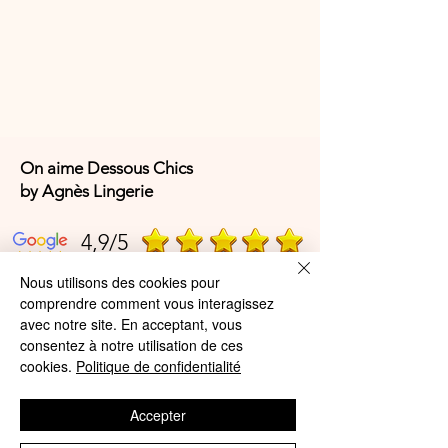
sec
Tailles disponibles
:
Taille 01 à 02 (équivalent à peu près
XS à XXL selon morphologie)
Référence fabricant : 10224701
On aime Dessous Chics
by Agnès Lingerie
4,9/5
Nous utilisons des cookies pour
comprendre comment vous interagissez
4,9/5
avec notre site. En acceptant, vous
consentez à notre utilisation de ces
cookies.
Politique de confidentialité
Offres et Services
Accepter
A propos de nous