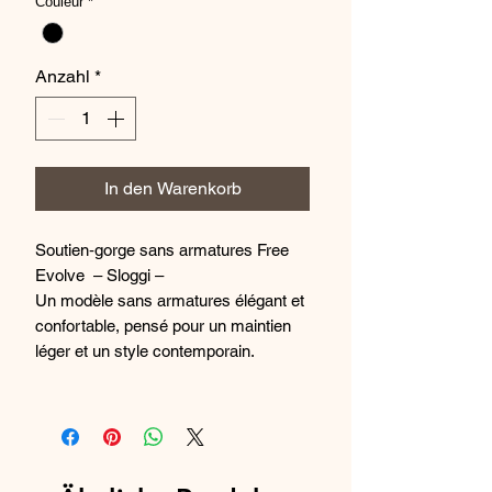
Couleur
*
Anzahl
*
In den Warenkorb
Soutien‑gorge sans armatures Free
Evolve – Sloggi –
Un modèle sans armatures élégant et
confortable, pensé pour un maintien
léger et un style contemporain.
On aime
:
– Le design
push‑up sans armatures
pour un galbe naturel et une liberté de
mouvement.