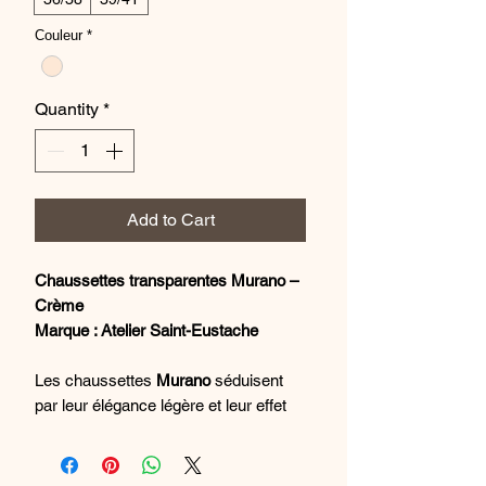
Couleur
*
Quantity
*
Add to Cart
Chaussettes transparentes Murano –
Crème
Marque : Atelier Saint-Eustache
Les chaussettes
Murano
séduisent
par leur élégance légère et leur effet
transparent très raffiné. Leur matière
fine et délicate laisse subtilement
apparaître la peau pour un style