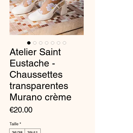
Atelier Saint
Eustache -
Chaussettes
transparentes
Murano crème
Price
€20.00
Taille
*
36/38
39/41