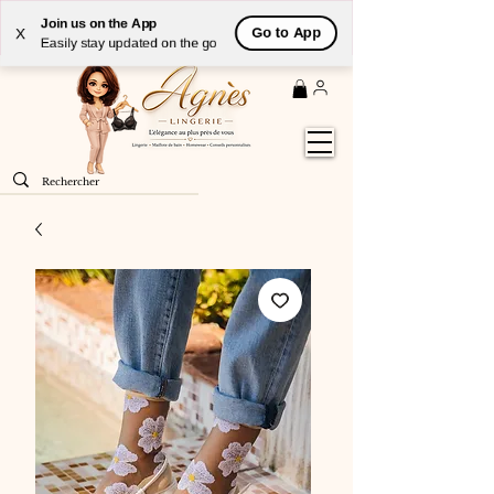
Livraison
GRATUITE
(à partir de 59€) à domicile par
Join us on the App
Go to App
X
Colissimo en France métropolitaine
Easily stay updated on the go