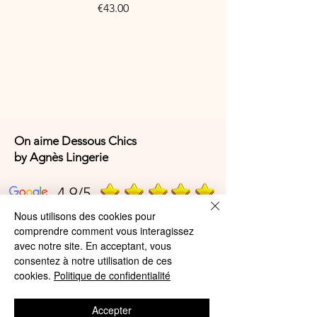
Price
€43.00
On aime Dessous Chics
by Agnès Lingerie
4,9/5
Nous utilisons des cookies pour
comprendre comment vous interagissez
4,9/5
avec notre site. En acceptant, vous
consentez à notre utilisation de ces
cookies.
Politique de confidentialité
Offres et Services
Accepter