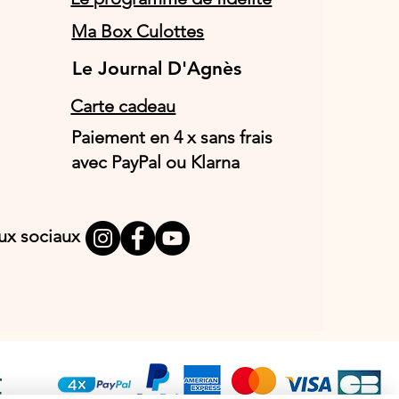
Ma Box Culottes
Le Journal D'Agnès
Le Journal D'Agnès
Carte cadeau
Paiement en 4 x sans frais
avec PayPal ou Klarna
aux sociaux
T
E