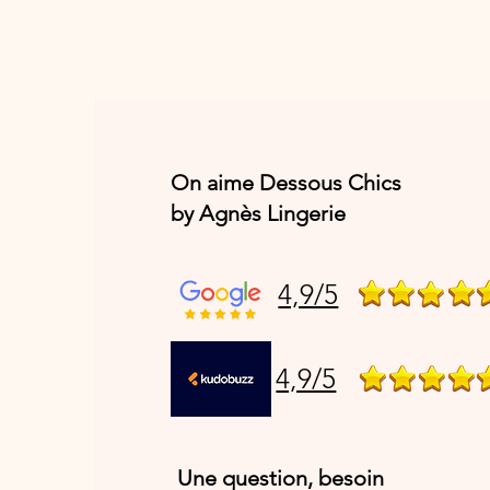
On aime Dessous Chics
by Agnès Lingerie
4,9/5
4,9/5
Une question, besoin