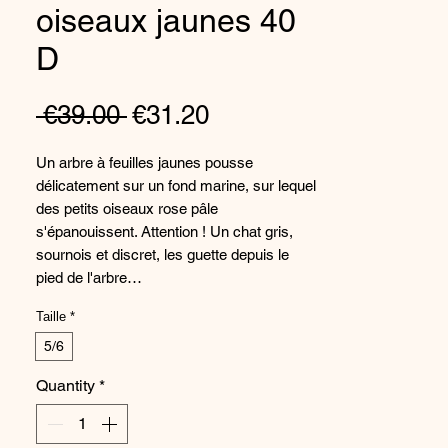
oiseaux jaunes 40
D
Regular
Sale
 €39.00 
€31.20
Price
Price
Un arbre à feuilles jaunes pousse
délicatement sur un fond marine, sur lequel
des petits oiseaux rose pâle
s'épanouissent. Attention ! Un chat gris,
sournois et discret, les guette depuis le
pied de l'arbre…
Taille
*
5/6
Quantity
*