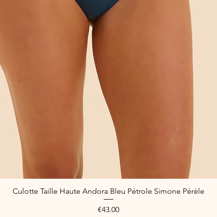
Culotte Taille Haute Andora Bleu Pétrole Simone Pérèle
Quick View
Price
€43.00