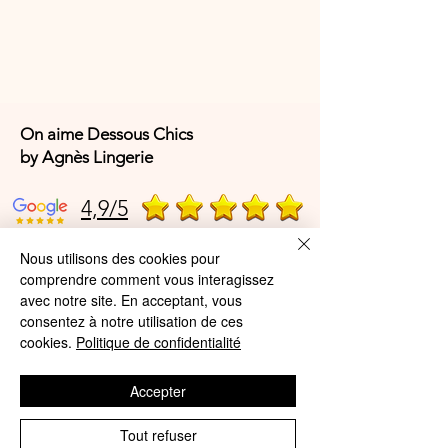
On aime Dessous Chics
by Agnès Lingerie
4,9/5
Nous utilisons des cookies pour
4,9/5
comprendre comment vous interagissez
avec notre site. En acceptant, vous
consentez à notre utilisation de ces
cookies.
Politique de confidentialité
Offres et Services
A propos de nous
Accepter
Protection des données
Tout refuser