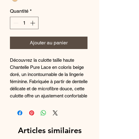
Quantité
*
Ajouter au panier
Découvrez la culotte taille haute
Chantelle Pure Lace en coloris beige
doré, un incontournable de la lingerie
féminine. Fabriquée à partir de dentelle
délicate et de microfibre douce, cette
culotte offre un ajustement confortable
et flatteur. Sa taille haute présente un
effet sculptant qui mettra en valeur
votre silhouette. Les finitions en
dentelle apportent une touche
Articles similaires
élégante et sophistiquée à ce sous-
vêtement. Optez pour un look chic et