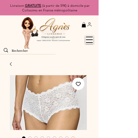
Livraison
GRATUITE
(à partir de 59€) à domicile par
Colissimo en France métropolitaine