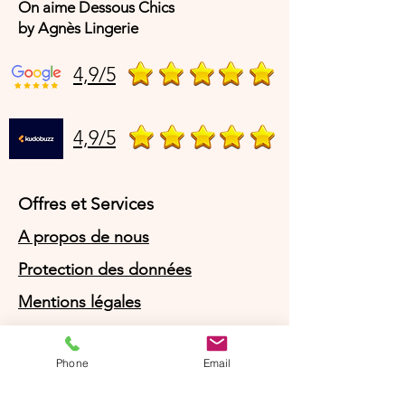
On aime Dessous Chics
by Agnès Lingerie
4,9/5
4,9/5
Offres et Services
A propos de nous
Protection des données
Mentions légales
CGV
Phone
Email
© Agnès Lingerie – Tous droits
réservés