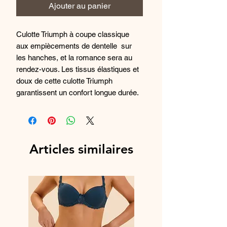
Ajouter au panier
Culotte Triumph à coupe classique
aux empiècements de dentelle sur
les hanches, et la romance sera au
rendez-vous. Les tissus élastiques et
doux de cette culotte Triumph
garantissent un confort longue durée.
Composition : 85% Polyamide, 15%
Elasthanne
Articles similaires
Référence fabrcant : 10210675