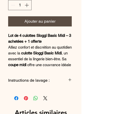
Ajouter au panier
Lot de 4 culottes Sloggi Basic Midi – 3
achetées + 1 offerte
Alliez confort et discrétion au quotidien
avec la
culotte Sloggi Basic Midi
, un
essentiel de la lingerie bien-être. Sa
coupe midi
offre une couvrance idéale
sur les hanches, tout en restant
invisible sous les vêtements.
Instructions de lavage :
Confectionnée en
coton doux et
extensible
, elle épouse parfaitement
Lavage en machine jusqu'à 90°
les formes sans comprimer, pour une
sensation de confort durable tout au
long de la journée. Grâce à sa
matière
Articles similaires
de qualité supérieure
, elle résiste