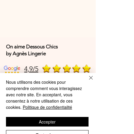
On aime Dessous Chics
by Agnès Lingerie
4,9/5
Nous utilisons des cookies pour
comprendre comment vous interagissez
4,9/5
avec notre site. En acceptant, vous
consentez à notre utilisation de ces
cookies.
Politique de confidentialité
Offres et Services
Accepter
A propos de nous
Protection des données