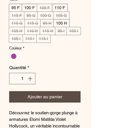
95 F
100 F
105 F
110 F
115 F
95 G
100 G
105 G
110 G
115 G
95 H
100 H
105 H
110 H
115 H
95 I
100 I
105 I
110 I
115 I
Couleur
*
Quantité
*
Ajouter au panier
Découvrez le soutien-gorge plunge à
armatures Elomi Matilda Violet
Hollycock, un véritable incontournable