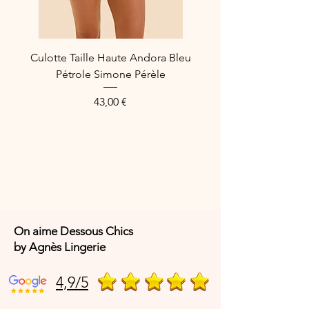
Broderie: 100% Polyester
Aile: 59% Polyamide, 41%
Elastanne
Culotte Taille Haute Andora Bleu
Référence Fabricant : EL8900HOC
Pétrole Simone Pérèle
Prix
43,00 €
On aime Dessous Chics
by Agnès Lingerie
4,9/5