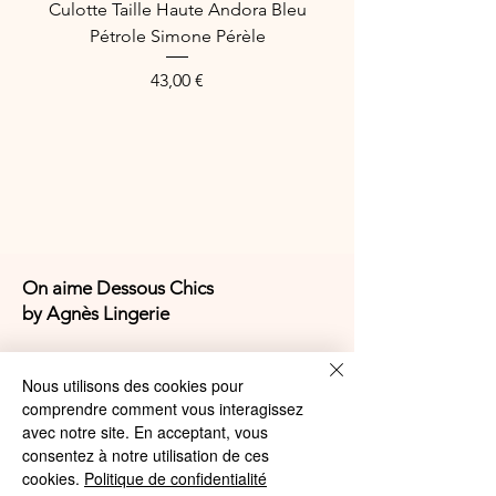
Culotte Taille Haute Andora Bleu
Référence fabricant : EL4350CBT
Pétrole Simone Pérèle
Prix
43,00 €
On aime Dessous Chics
by Agnès Lingerie
4,9/5
Nous utilisons des cookies pour
comprendre comment vous interagissez
avec notre site. En acceptant, vous
4,9/5
consentez à notre utilisation de ces
cookies.
Politique de confidentialité