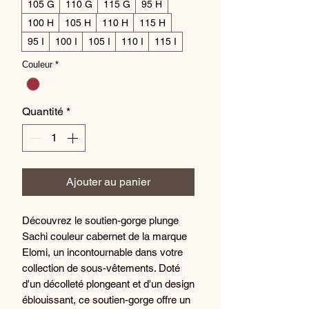
105 G
110 G
115 G
95 H
100 H
105 H
110 H
115 H
95 I
100 I
105 I
110 I
115 I
Couleur
*
Quantité
*
Ajouter au panier
Découvrez le soutien-gorge plunge
Sachi couleur cabernet de la marque
Elomi, un incontournable dans votre
collection de sous-vêtements. Doté
d'un décolleté plongeant et d'un design
éblouissant, ce soutien-gorge offre un