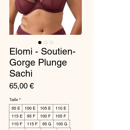
Elomi - Soutien-
Gorge Plunge
Sachi
Prix
65,00 €
Taille
*
95 E
100 E
105 E
110 E
115 E
95 F
100 F
105 F
110 F
115 F
95 G
100 G